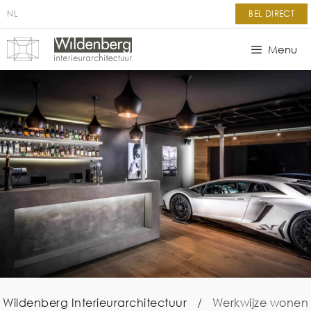
NL
BEL DIRECT
Menu
Wildenberg Interieurarchitectuur
/
Werkwijze wonen