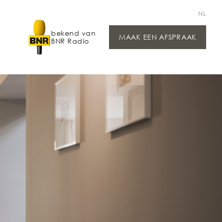
NL
bekend van
MAAK EEN AFSPRAAK
BNR Radio