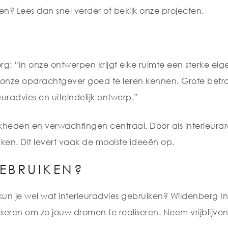
n? Lees dan snel verder of bekijk onze projecten.
: “In onze ontwerpen krijgt elke ruimte een sterke eigen 
r onze opdrachtgever goed te leren kennen. Grote betr
uradvies en uiteindelijk ontwerp.”
jkheden en verwachtingen centraal. Door als interieurar
denken. Dit levert vaak de mooiste ideeën op.
GEBRUIKEN?
un je wel wat interieuradvies gebruiken? Wildenberg Inte
viseren om zo jouw dromen te realiseren. Neem vrijblijve