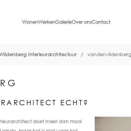
Wonen
Werken
Galerie
Over ons
Contact
Wildenberg Interieurarchitectuur
/
vanderwildenber
ERG
URARCHITECT ECHT?
erieurarchitect doet meer dan mooi
t einde, maar het is niet waar het