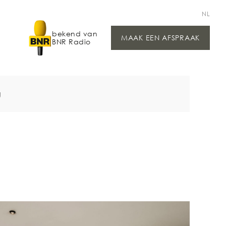
NL
bekend van
MAAK EEN AFSPRAAK
BNR Radio
g