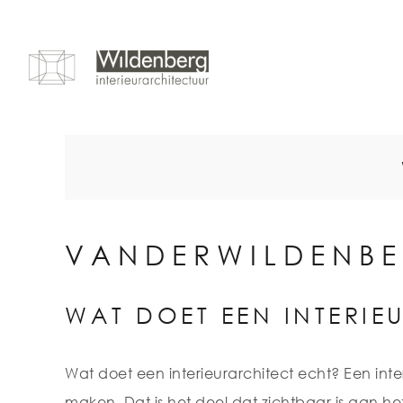
Ga
naar
de
inhoud
VANDERWILDENB
WAT DOET EEN INTERIE
Wat doet een interieurarchitect echt? Een int
maken. Dat is het deel dat zichtbaar is aan he